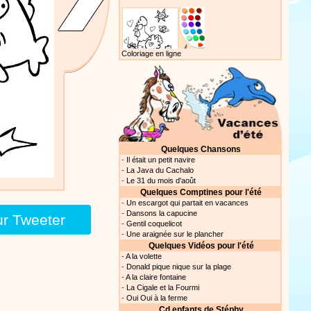
Proposer une vidéo
Coloriage en ligne
Quelques Chansons
-
Il était un petit navire
-
La Java du Cachalo
-
Le 31 du mois d'août
Quelques Comptines pour l'été
-
Un escargot qui partait en vacances
-
Dansons la capucine
ur Tweeter
-
Gentil coquelicot
-
Une araignée sur le plancher
Quelques Vidéos pour l'été
-
A la volette
-
Donald pique nique sur la plage
-
A la claire fontaine
-
La Cigale et la Fourmi
-
Oui Oui à la ferme
Cd enfants de Stéphy