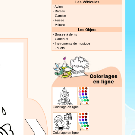
nt cet objet qui amusera les
Les Véhicules
-
Avion
-
Bateau
-
Camion
-
Fusée
-
Voiture
Proposer une vidéo
Les Objets
-
Brosse à dents
-
Cadeaux
 raconte en chanson les
-
Instruments de musique
-
Jouets
Proposer une vidéo
Coloriage en ligne
Proposer une vidéo
 profitez de 21 minutes de
 pour votre enfant ou pour les
Coloriage en ligne
production 100/100