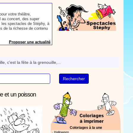
our votre théâtre,
 au concert, des super
 les spectacles de Stéphy, à
es de la richesse de contenu
Proposer une actualité
aconter les plus belles
toute autre animation.
le, c'est la fête à la grenouille,...
ns et des mots pour un
Proposer une actualité
lle et un poisson
rès le repas, voici une
sse à dents.
On y
nts. Tchique tchique, tchique
nson. Une animation de la
Proposer une vidéo
Coloriages à la une
-
Halloween