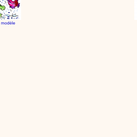
Contes
Stéphy, conteur vous donne quelques trucs, quelque
raconter des histoires aux enfants. N’oubliez pas l’histoire du s
vous devez chaque soir raconter une petite histoire à votre enfan
important favorable à un bon sommeil, évitez les histoires d’ho
n modèle
êtes bibliothécaire ou enseignant, ces conseils précieux vous a
conteur devant vos groupes d’enfants.
:
phyprod
Mon prénom en graffiti - Tutoriel destiné aux enfants
Loisirs créatifs
Comment écrire mon prénom en graffiti. Un tutoriel vidéo p
enseignants et les enfants. Animation d'une activité manuelle pour les enfant
graphisme.
:
phyprod
Cœur en papier - Tutoriel destiné aux enfants
Loisirs créatifs
Comment faire une carte pop-up pour la fête des mères t
outils de ta trousse. Animation vidéo d'une activité manuelle pour les enfant
découpage et collage.
:
phyprod
Bâton de pluie - Tutoriel destiné aux enfants
Loisirs créatifs
Le bâton de pluie est un instrument de musique ! Une Anim