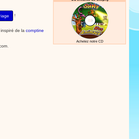
!
riage
 inspiré de la
comptine
Achetez notre CD
.com.