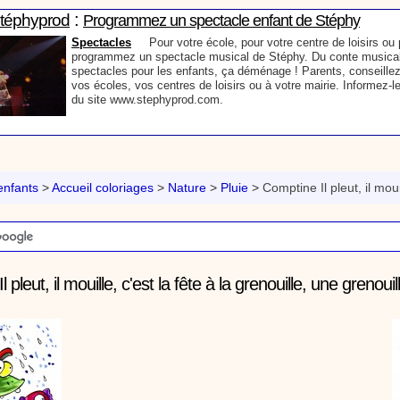
:
Stéphyprod
Programmez un spectacle enfant de Stéphy
Spectacles
Pour votre école, pour votre centre de loisirs ou p
programmez un spectacle musical de Stéphy. Du conte musical
spectacles pour les enfants, ça déménage ! Parents, conseillez
vos écoles, vos centres de loisirs ou à votre mairie. Informez-l
du site www.stephyprod.com.
:
Stéphyprod
Un conteur pour l’anniversaire de votre enfant
Anniversaire pour enfants
Un conteur vient chez vous pour r
histoires à vos enfants, pour les fêtes d’anniversaires, ou pour 
nfants
>
Accueil coloriages
>
Nature
>
Pluie
>
Comptine Il pleut, il mouil
Laissez-vous emporter par la magie des contes, des expressio
voyage dans l’imaginaire en compagnie de Stéphy.
:
phyprod
Chanson La brosse à dents, dessin animé musical
l pleut, il mouille, c'est la fête à la grenouille, une grenoui
Dessins animés créations
Pour ne pas oublier de se brosser les dents ap
animation pour les jeunes enfants de la célèbre chanson de Stéphy, La Bro
retrouve, l'eau, le robinet, le lavabo, le dentifrice et bien sûr, la brosse à de
chante la brosse. De la musique en image pour apprendre facilement la cha
chanson pour enfants La Brosse à dents
:
Stéphyprod
Comment raconter des histoires aux enfants