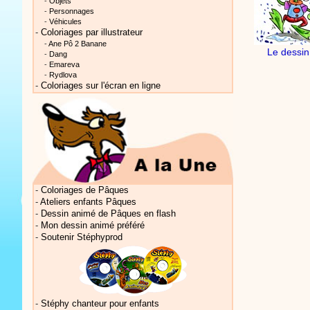
-
Objets
-
Personnages
-
Véhicules
-
Coloriages par illustrateur
-
Ane Pô 2 Banane
Le dessi
-
Dang
-
Emareva
-
Rydlova
-
Coloriages sur l'écran en ligne
Vidéos Sté
Vidéos Sté
-
Coloriages de Pâques
-
Ateliers enfants Pâques
-
Dessin animé de Pâques en flash
-
Mon dessin animé préféré
-
Soutenir Stéphyprod
Vidéos Sté
-
Stéphy chanteur pour enfants