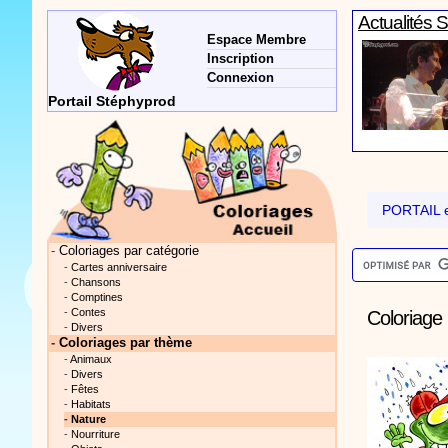
Actualités 
Espace Membre
Inscription
Connexion
Portail Stéphyprod
Actualités 
PORTAIL e
-
Coloriages par catégorie
-
Cartes anniversaire
-
Chansons
-
Comptines
Vidéos Sté
-
Contes
Coloriage I
-
Divers
-
Coloriages par thème
-
Animaux
-
Divers
-
Fêtes
-
Habitats
-
Nature
-
Nourriture
Actualités 