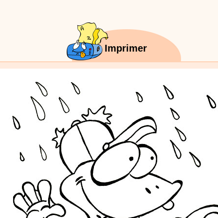
réalisé par un animateur périscolaire et extrascolaire pour fabriquer facileme
enfants.
Imprimer
:
phyprod
chanson Hippopotam-tam
Chansons enfants
Clip d'animation en Stop Motion (image par image) qui
aventures d'un p'tit Hippopotame !
:
phyprod
chanson J'vais l'dire à Greta
Chansons
Chanson pour la planète
:
phyprod
Chansons de Noël, 21 minutes de dessins animés
Dessins animés traditionnels
Des chansons de Noël, des contes de Noël,
productions de Noël sans interruption de pub. un petit moment de tranquillité
parents !!! De la première note de musique au dernier coup de crayon, une 