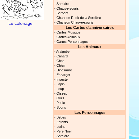
-
Sorcière
s astuces pour mieux
-
Chauve-souris
oir ! Si vous êtes parents,
-
Serpent
t, c’est un rituel très
-
Chanson Rock de la Sorcière
rreur bien entendu. Si vous
-
Chanson Chauve-souris
Le coloriage
ideront à devenir un meilleur
Les Cartes d'anniversaires
-
Cartes Musique
Proposer une actualité
-
Cartes Animaux
-
Cartes Personnages
Les Animaux
our les parents, les
-
Araignée
s. Atelier de peinture et de
-
Canard
-
Chat
-
Chien
-
Dinosaure
-
Escargot
Proposer une vidéo
-
Insecte
-
Lapin
-
Loup
rès simplement avec les
-
Oiseau
s. Activité manuelle, dessins,
-
Ours
-
Poule
-
Souris
Les Personnages
-
Bébés
Proposer une vidéo
-
Enfants
-
Lutins
-
Père Noël
ation vidéo, un tutoriel
-
Sorcière