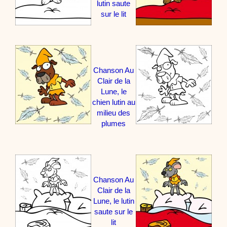
lutin saute
Noël, des contes de Noël, profitez de 21 minutes de
productions de Noël sans interruption de pub. un petit
sur le lit
moment de tranquillité pour votre enfant ou pour les
parents !!! De la première note de musique au dernier
coup de crayon, une production 100/100 stéphyprod.
Proposer une vidéo
Chanson Au
Clair de la
Lune, le
chien lutin au
milieu des
plumes
Chanson Au
Clair de la
Lune, le lutin
saute sur le
lit