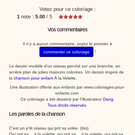
Votez pour ce coloriage :
1
note :
5.00
/
5
Vos commentaires
Il n'y a aucun commentaire, soyez le premier à
!
commenter ce coloriage
Le dessin modèle d'un oiseau perché sur une branche, en
arrière plan de jolies maisons colorées. Un dessin inspiré de
la
chanson pour enfant
À la Volette.
Une illustration offerte aux enfants par www.coloriages-pour-
enfants.com.
Ce coloriage a été dessiné par l'illustrateur
Dang
.
Tous droits réservés
.
Les paroles de la chanson
C'est un p'tit oiseau qui prit sa volée. (bis)
Qui prit sa… à la volette, qui prit sa… à la volette, qui prit sa