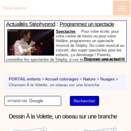
Stéphyprod
:
Actualités Stéphyprod
Programmez un spectacle
enfant de Stéphy
Spectacles
Pour votre école, pour
votre centre de loisirs ou pour votre
théâtre, programmez un spectacle
musical de Stéphy. Du conte musical au
concert, des super spectacles pour les
enfants, ça déménage ! Parents,
Proposer une actualité
conseillez les spectacles de Stéphy, à vos écoles, vos centres de
:
loisirs ou à votre mairie. Informez-les de la richesse de contenu du
Actualités Stéphyprod
Un conteur pour l’anniversaire
site www.stephyprod.com.
de votre enfant
Anniversaire pour enfants
Un
conteur vient chez vous pour raconter
PORTAIL enfants
>
Accueil coloriages
>
Nature
>
Nuages
>
les plus belles histoires à vos enfants,
Chanson À la Volette, un oiseau sur une branche
pour les fêtes d’anniversaires, ou pour
toute autre animation. Laissez-vous
emporter par la magie des contes, des
Proposer une actualité
expressions et des mots pour un voyage dans l’imaginaire en
:
compagnie de Stéphy.
Vidéos Stéphyprod
Chanson La brosse à dents,
dessin animé musical
Dessins animés créations
Pour ne pas oublier de
Dessin À la Volette, un oiseau sur une branche
se brosser les dents après le repas, voici une
animation pour les jeunes enfants de la célèbre
chanson de Stéphy, La Brosse à dents.
On y