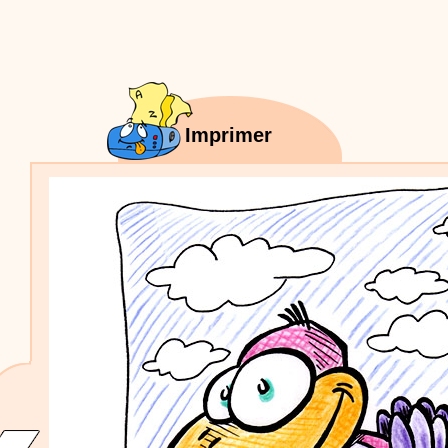
Proposer une vidéo
:
Vidéos Stéphyprod
Bâton de pluie - Tutoriel destiné
aux enfants
Loisirs créatifs
Le bâton de pluie est un
instrument de musique ! Une Animation vidéo, un
tutoriel réalisé par un animateur périscolaire et
extrascolaire pour fabriquer facilement cet objet qui
amusera les enfants.
Imprimer
Proposer une vidéo
:
Vidéos Stéphyprod
chanson Hippopotam-tam
Chansons enfants
Clip d'animation en Stop
Motion (image par image) qui raconte en chanson les
aventures d'un p'tit Hippopotame !
Proposer une vidéo
:
Vidéos Stéphyprod
chanson J'vais l'dire à Greta
Chansons
Chanson pour la planète
Proposer une vidéo
:
Vidéos Stéphyprod
Chansons de Noël, 21 minutes de