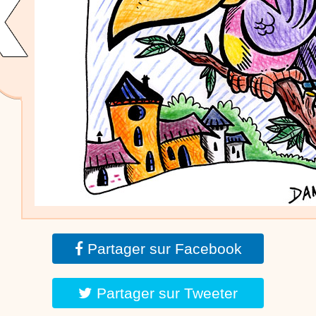
dessins animés
Dessins animés traditionnels
Des chansons de
Noël, des contes de Noël, profitez de 21 minutes de
productions de Noël sans interruption de pub. un petit
moment de tranquillité pour votre enfant ou pour les
parents !!! De la première note de musique au dernier
coup de crayon, une production 100/100 stéphyprod.
Proposer une vidéo
Partager sur Facebook
Partager sur Tweeter