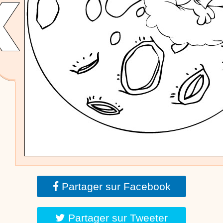
dessins animés
Dessins animés traditionnels
Des chansons de
Noël, des contes de Noël, profitez de 21 minutes de
productions de Noël sans interruption de pub. un petit
moment de tranquillité pour votre enfant ou pour les
parents !!! De la première note de musique au dernier
coup de crayon, une production 100/100 stéphyprod.
Proposer une vidéo
Partager sur Facebook
Partager sur Tweeter