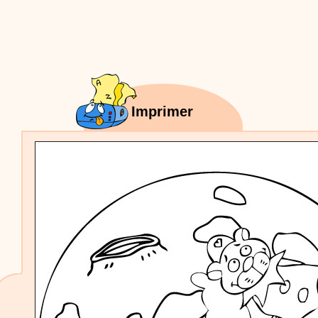
Proposer une vidéo
:
Vidéos Stéphyprod
Bâton de pluie - Tutoriel destiné
aux enfants
Loisirs créatifs
Le bâton de pluie est un
instrument de musique ! Une Animation vidéo, un
tutoriel réalisé par un animateur périscolaire et
extrascolaire pour fabriquer facilement cet objet qui
amusera les enfants.
Proposer une vidéo
Imprimer
:
Vidéos Stéphyprod
chanson Hippopotam-tam
Chansons enfants
Clip d'animation en Stop
Motion (image par image) qui raconte en chanson les
aventures d'un p'tit Hippopotame !
Proposer une vidéo
:
Vidéos Stéphyprod
chanson J'vais l'dire à Greta
Chansons
Chanson pour la planète
Proposer une vidéo
:
Vidéos Stéphyprod
Chansons de Noël, 21 minutes de