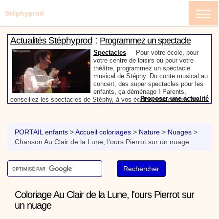
Stéphyprod
:
Actualités Stéphyprod
Programmez un spectacle
enfant de Stéphy
Spectacles
Pour votre école, pour
votre centre de loisirs ou pour votre
théâtre, programmez un spectacle
musical de Stéphy. Du conte musical au
concert, des super spectacles pour les
enfants, ça déménage ! Parents,
Proposer une actualité
conseillez les spectacles de Stéphy, à vos écoles, vos centres de
:
loisirs ou à votre mairie. Informez-les de la richesse de contenu du
Actualités Stéphyprod
Un conteur pour l’anniversaire
site www.stephyprod.com.
de votre enfant
Anniversaire pour enfants
Un
conteur vient chez vous pour raconter
PORTAIL enfants
>
Accueil coloriages
>
Nature
>
Nuages
>
les plus belles histoires à vos enfants,
Chanson Au Clair de la Lune, l'ours Pierrot sur un nuage
pour les fêtes d’anniversaires, ou pour
toute autre animation. Laissez-vous
emporter par la magie des contes, des
Proposer une actualité
expressions et des mots pour un voyage dans l’imaginaire en
:
compagnie de Stéphy.
Vidéos Stéphyprod
Chanson La brosse à dents,
dessin animé musical
Dessins animés créations
Pour ne pas oublier de
Coloriage Au Clair de la Lune, l'ours Pierrot sur
se brosser les dents après le repas, voici une
un nuage
animation pour les jeunes enfants de la célèbre
chanson de Stéphy, La Brosse à dents.
On y