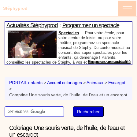
Stéphyprod
:
Actualités Stéphyprod
Programmez un spectacle
enfant de Stéphy
Spectacles
Pour votre école, pour
votre centre de loisirs ou pour votre
théâtre, programmez un spectacle
musical de Stéphy. Du conte musical au
concert, des super spectacles pour les
enfants, ça déménage ! Parents,
Proposer une actualité
conseillez les spectacles de Stéphy, à vos écoles, vos centres de
:
loisirs ou à votre mairie. Informez-les de la richesse de contenu du
Actualités Stéphyprod
Un conteur pour l’anniversaire
site www.stephyprod.com.
de votre enfant
Anniversaire pour enfants
Un
conteur vient chez vous pour raconter
PORTAIL enfants
>
Accueil coloriages
>
Animaux
>
Escargot
les plus belles histoires à vos enfants,
>
pour les fêtes d’anniversaires, ou pour
Comptine Une souris verte, de l'huile, de l'eau et un escargot
toute autre animation. Laissez-vous
emporter par la magie des contes, des
Proposer une actualité
expressions et des mots pour un voyage dans l’imaginaire en
:
compagnie de Stéphy.
Vidéos Stéphyprod
Chanson La brosse à dents,
dessin animé musical
Dessins animés créations
Pour ne pas oublier de
se brosser les dents après le repas, voici une
Coloriage Une souris verte, de l'huile, de l'eau et
animation pour les jeunes enfants de la célèbre
chanson de Stéphy, La Brosse à dents.
On y
un escargot