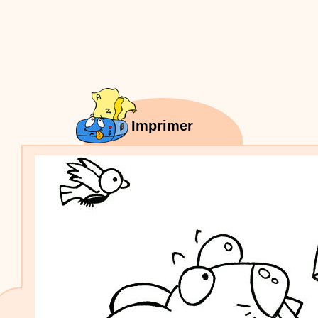
Proposer une vidéo
:
Vidéos Stéphyprod
Bâton de pluie - Tutoriel destiné
aux enfants
Loisirs créatifs
Le bâton de pluie est un
instrument de musique ! Une Animation vidéo, un
tutoriel réalisé par un animateur périscolaire et
extrascolaire pour fabriquer facilement cet objet qui
amusera les enfants.
Proposer une vidéo
:
Vidéos Stéphyprod
chanson Hippopotam-tam
Imprimer
Chansons enfants
Clip d'animation en Stop
Motion (image par image) qui raconte en chanson les
aventures d'un p'tit Hippopotame !
Proposer une vidéo
:
Vidéos Stéphyprod
chanson J'vais l'dire à Greta
Chansons
Chanson pour la planète
Proposer une vidéo
:
Vidéos Stéphyprod
Chansons de Noël, 21 minutes de