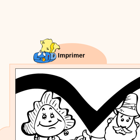
Proposer une vidéo
:
Vidéos Stéphyprod
Bâton de pluie - Tutoriel destiné
aux enfants
Loisirs créatifs
Le bâton de pluie est un
instrument de musique ! Une Animation vidéo, un
tutoriel réalisé par un animateur périscolaire et
extrascolaire pour fabriquer facilement cet objet qui
amusera les enfants.
Proposer une vidéo
:
Vidéos Stéphyprod
chanson Hippopotam-tam
Imprimer
Chansons enfants
Clip d'animation en Stop
Motion (image par image) qui raconte en chanson les
aventures d'un p'tit Hippopotame !
Proposer une vidéo
:
Vidéos Stéphyprod
chanson J'vais l'dire à Greta
Chansons
Chanson pour la planète
Proposer une vidéo
:
Vidéos Stéphyprod
Chansons de Noël, 21 minutes de