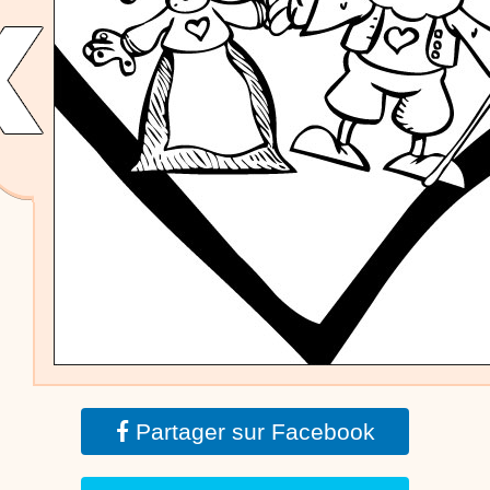
dessins animés
Dessins animés traditionnels
Des chansons de
Noël, des contes de Noël, profitez de 21 minutes de
productions de Noël sans interruption de pub. un petit
moment de tranquillité pour votre enfant ou pour les
parents !!! De la première note de musique au dernier
coup de crayon, une production 100/100 stéphyprod.
Proposer une vidéo
Partager sur Facebook