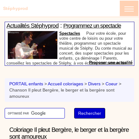
Stéphyprod
:
Actualités Stéphyprod
Programmez un spectacle
enfant de Stéphy
Spectacles
Pour votre école, pour
votre centre de loisirs ou pour votre
théâtre, programmez un spectacle
musical de Stéphy. Du conte musical au
concert, des super spectacles pour les
enfants, ça déménage ! Parents,
Proposer une actualité
conseillez les spectacles de Stéphy, à vos écoles, vos centres de
:
loisirs ou à votre mairie. Informez-les de la richesse de contenu du
Actualités Stéphyprod
Un conteur pour l’anniversaire
site www.stephyprod.com.
de votre enfant
Anniversaire pour enfants
Un
conteur vient chez vous pour raconter
PORTAIL enfants
>
Accueil coloriages
>
Divers
>
Coeur
>
les plus belles histoires à vos enfants,
Chanson Il pleut Bergère, le berger et la bergère sont
pour les fêtes d’anniversaires, ou pour
amoureux
toute autre animation. Laissez-vous
emporter par la magie des contes, des
Proposer une actualité
expressions et des mots pour un voyage dans l’imaginaire en
:
compagnie de Stéphy.
Vidéos Stéphyprod
Chanson La brosse à dents,
dessin animé musical
Dessins animés créations
Pour ne pas oublier de
se brosser les dents après le repas, voici une
Coloriage Il pleut Bergère, le berger et la bergère
animation pour les jeunes enfants de la célèbre
chanson de Stéphy, La Brosse à dents.
On y
sont amoureux