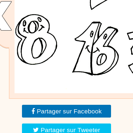
dessins animés
Dessins animés traditionnels
Des chansons de
Noël, des contes de Noël, profitez de 21 minutes de
productions de Noël sans interruption de pub. un petit
moment de tranquillité pour votre enfant ou pour les
parents !!! De la première note de musique au dernier
coup de crayon, une production 100/100 stéphyprod.
Proposer une vidéo
Partager sur Facebook
Partager sur Tweeter