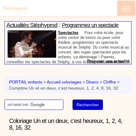
Stéphyprod
:
Actualités Stéphyprod
Programmez un spectacle
enfant de Stéphy
Spectacles
Pour votre école, pour
votre centre de loisirs ou pour votre
théâtre, programmez un spectacle
musical de Stéphy. Du conte musical au
concert, des super spectacles pour les
enfants, ça déménage ! Parents,
Proposer une actualité
conseillez les spectacles de Stéphy, à vos écoles, vos centres de
:
loisirs ou à votre mairie. Informez-les de la richesse de contenu du
Actualités Stéphyprod
Un conteur pour l’anniversaire
site www.stephyprod.com.
de votre enfant
Anniversaire pour enfants
Un
conteur vient chez vous pour raconter
PORTAIL enfants
>
Accueil coloriages
>
Divers
>
Chiffre
>
les plus belles histoires à vos enfants,
Comptine Un et un deux, c'est heureux, 1, 2, 4, 8, 16, 32
pour les fêtes d’anniversaires, ou pour
toute autre animation. Laissez-vous
emporter par la magie des contes, des
Proposer une actualité
expressions et des mots pour un voyage dans l’imaginaire en
:
compagnie de Stéphy.
Vidéos Stéphyprod
Chanson La brosse à dents,
dessin animé musical
Dessins animés créations
Pour ne pas oublier de
Coloriage Un et un deux, c'est heureux, 1, 2, 4,
se brosser les dents après le repas, voici une
8, 16, 32
animation pour les jeunes enfants de la célèbre
chanson de Stéphy, La Brosse à dents.
On y