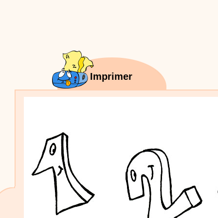
Proposer une vidéo
:
Vidéos Stéphyprod
Bâton de pluie - Tutoriel destiné
aux enfants
Loisirs créatifs
Le bâton de pluie est un
instrument de musique ! Une Animation vidéo, un
tutoriel réalisé par un animateur périscolaire et
extrascolaire pour fabriquer facilement cet objet qui
amusera les enfants.
Proposer une vidéo
Imprimer
:
Vidéos Stéphyprod
chanson Hippopotam-tam
Chansons enfants
Clip d'animation en Stop
Motion (image par image) qui raconte en chanson les
aventures d'un p'tit Hippopotame !
Proposer une vidéo
:
Vidéos Stéphyprod
chanson J'vais l'dire à Greta
Chansons
Chanson pour la planète
Proposer une vidéo
:
Vidéos Stéphyprod
Chansons de Noël, 21 minutes de