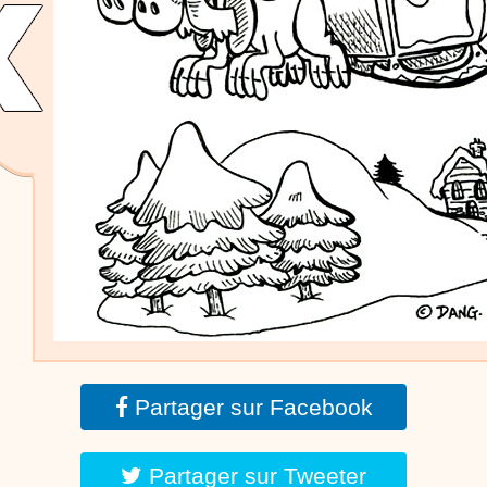
dessins animés
Dessins animés traditionnels
Des chansons de
Noël, des contes de Noël, profitez de 21 minutes de
productions de Noël sans interruption de pub. un petit
moment de tranquillité pour votre enfant ou pour les
parents !!! De la première note de musique au dernier
coup de crayon, une production 100/100 stéphyprod.
Proposer une vidéo
Partager sur Facebook
Partager sur Tweeter