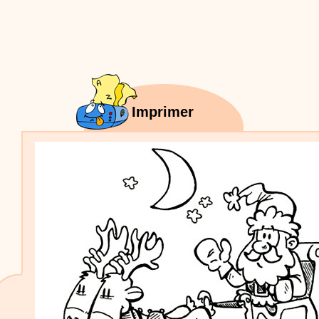
Proposer une vidéo
:
Vidéos Stéphyprod
Bâton de pluie - Tutoriel destiné
aux enfants
Loisirs créatifs
Le bâton de pluie est un
instrument de musique ! Une Animation vidéo, un
tutoriel réalisé par un animateur périscolaire et
extrascolaire pour fabriquer facilement cet objet qui
amusera les enfants.
Proposer une vidéo
Imprimer
:
Vidéos Stéphyprod
chanson Hippopotam-tam
Chansons enfants
Clip d'animation en Stop
Motion (image par image) qui raconte en chanson les
aventures d'un p'tit Hippopotame !
Proposer une vidéo
:
Vidéos Stéphyprod
chanson J'vais l'dire à Greta
Chansons
Chanson pour la planète
Proposer une vidéo
:
Vidéos Stéphyprod
Chansons de Noël, 21 minutes de