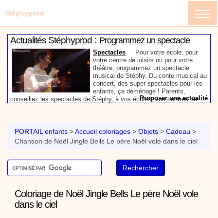
Stéphyprod
:
Actualités Stéphyprod
Programmez un spectacle
enfant de Stéphy
Spectacles
Pour votre école, pour
votre centre de loisirs ou pour votre
théâtre, programmez un spectacle
musical de Stéphy. Du conte musical au
concert, des super spectacles pour les
enfants, ça déménage ! Parents,
Proposer une actualité
conseillez les spectacles de Stéphy, à vos écoles, vos centres de
:
loisirs ou à votre mairie. Informez-les de la richesse de contenu du
Actualités Stéphyprod
Un conteur pour l’anniversaire
site www.stephyprod.com.
de votre enfant
Anniversaire pour enfants
Un
conteur vient chez vous pour raconter
PORTAIL enfants
>
Accueil coloriages
>
Objets
>
Cadeau
>
les plus belles histoires à vos enfants,
Chanson de Noël Jingle Bells Le père Noël vole dans le ciel
pour les fêtes d’anniversaires, ou pour
toute autre animation. Laissez-vous
emporter par la magie des contes, des
Proposer une actualité
expressions et des mots pour un voyage dans l’imaginaire en
:
compagnie de Stéphy.
Vidéos Stéphyprod
Chanson La brosse à dents,
dessin animé musical
Dessins animés créations
Pour ne pas oublier de
Coloriage de Noël Jingle Bells Le père Noël vole
se brosser les dents après le repas, voici une
dans le ciel
animation pour les jeunes enfants de la célèbre
chanson de Stéphy, La Brosse à dents.
On y