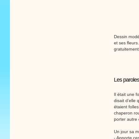
Dessin modèl
et ses fleurs
gratuitement
Les paroles
Il était une 
disait d’elle
étaient folles
chaperon roug
porter autre 
Un jour sa mè
- Apporte ces