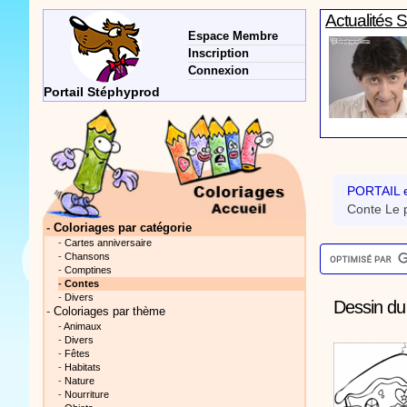
Espace Membre
Inscription
Connexion
Vidéos Sté
Portail Stéphyprod
PORTAIL e
Actualités 
Conte Le p
-
Coloriages par catégorie
-
Cartes anniversaire
-
Chansons
-
Comptines
-
Contes
-
Divers
Dessin du
-
Coloriages par thème
-
Animaux
Vidéos Sté
-
Divers
-
Fêtes
-
Habitats
-
Nature
-
Nourriture