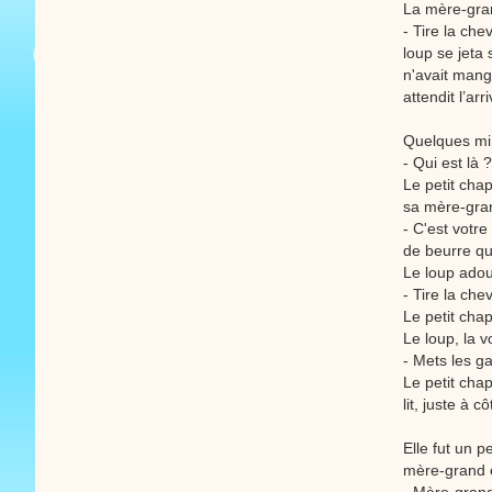
La mère-grand
- Tire la chev
loup se jeta 
n'avait mangé
attendit l’ar
Quelques minu
- Qui est là ?
Le petit cha
sa mère-grand
- C'est votre
de beurre q
Le loup adouc
- Tire la chev
Le petit chap
Le loup, la v
- Mets les ga
Le petit cha
lit, juste à c
Elle fut un 
mère-grand et