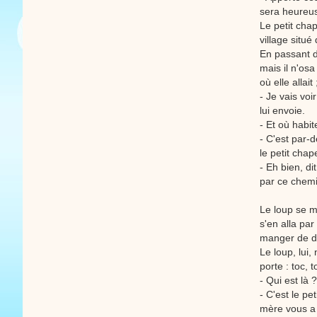
sera heureus
Le petit cha
village situé 
En passant da
mais il n'os
où elle allait
- Je vais vo
lui envoie.
- Et où habi
- C'est par-d
le petit cha
- Eh bien, dit
par ce chemi
Le loup se mi
s'en alla par
manger de dé
Le loup, lui,
porte : toc, t
- Qui est là
- C'est le p
mère vous a c