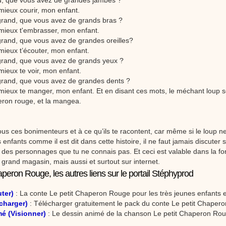
d, que vous avez de grandes jambes ?
 mieux courir, mon enfant.
grand, que vous avez de grands bras ?
 mieux t'embrasser, mon enfant.
grand, que vous avez de grandes oreilles?
 mieux t’écouter, mon enfant.
grand, que vous avez de grands yeux ?
mieux te voir, mon enfant.
grand, que vous avez de grandes dents ?
 mieux te manger, mon enfant. Et en disant ces mots, le méchant loup s
peron rouge, et la mangea.
tous ces bonimenteurs et à ce qu’ils te racontent, car même si le loup 
s enfants comme il est dit dans cette histoire, il ne faut jamais discuter 
des personnages que tu ne connais pas. Et ceci est valable dans la for
 grand magasin, mais aussi et surtout sur internet.
aperon Rouge, les autres liens sur le portail Stéphyprod
ter)
: La conte Le petit Chaperon Rouge pour les très jeunes enfants e
charger)
: Télécharger gratuitement le pack du conte Le petit Chaper
é (Visionner)
: Le dessin animé de la chanson Le petit Chaperon Roug