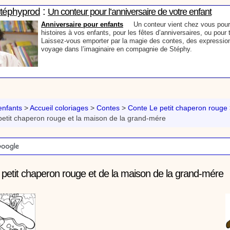
Laissez-vous emporter par la magie des contes, des expressio
voyage dans l’imaginaire en compagnie de Stéphy.
:
phyprod
Chanson La brosse à dents, dessin animé musical
Dessins animés créations
Pour ne pas oublier de se brosser les dents ap
animation pour les jeunes enfants de la célèbre chanson de Stéphy, La Bro
retrouve, l'eau, le robinet, le lavabo, le dentifrice et bien sûr, la brosse à de
chante la brosse. De la musique en image pour apprendre facilement la cha
chanson pour enfants La Brosse à dents
nfants
>
Accueil coloriages
>
Contes
>
Conte Le petit chaperon rouge
:
Stéphyprod
etit chaperon rouge et la maison de la grand-mére
Comment raconter des histoires aux enfants
Contes
Stéphy, conteur vous donne quelques trucs, quelque
raconter des histoires aux enfants. N’oubliez pas l’histoire du s
vous devez chaque soir raconter une petite histoire à votre enfan
important favorable à un bon sommeil, évitez les histoires d’ho
êtes bibliothécaire ou enseignant, ces conseils précieux vous a
 petit chaperon rouge et de la maison de la grand-mére
conteur devant vos groupes d’enfants.
:
phyprod
Mon prénom en graffiti - Tutoriel destiné aux enfants
Loisirs créatifs
Comment écrire mon prénom en graffiti. Un tutoriel vidéo p
enseignants et les enfants. Animation d'une activité manuelle pour les enfant
graphisme.