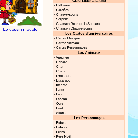
Coloriages à la une
-
Halloween
-
Sorcière
Proposer une vidéo
-
Chauve-souris
-
Serpent
-
Chanson Rock de la Sorcière
rès simplement avec les
-
Chanson Chauve-souris
Le dessin modèle
s. Activité manuelle, dessins,
Les Cartes d'anniversaires
-
Cartes Musique
-
Cartes Animaux
-
Cartes Personnages
Les Animaux
Proposer une vidéo
-
Araignée
-
Canard
-
Chat
ation vidéo, un tutoriel
-
Chien
nt cet objet qui amusera les
-
Dinosaure
-
Escargot
-
Insecte
-
Lapin
-
Loup
-
Oiseau
Proposer une vidéo
-
Ours
-
Poule
-
Souris
 raconte en chanson les
Les Personnages
-
Bébés
-
Enfants
-
Lutins
-
Père Noël