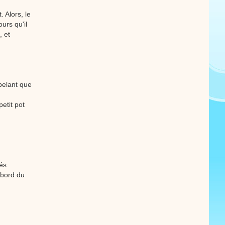
. Alors, le
ours qu'il
, et
pelant que
petit pot
és.
ebord du