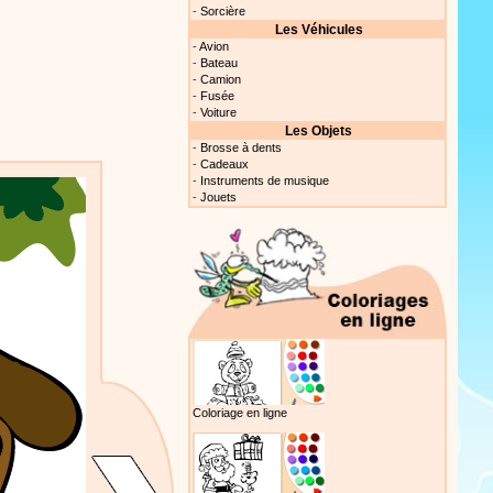
-
Sorcière
Proposer une vidéo
Les Véhicules
-
Avion
-
Bateau
-
Camion
-
Fusée
-
Voiture
Les Objets
-
Brosse à dents
-
Cadeaux
Proposer une vidéo
-
Instruments de musique
-
Jouets
 profitez de 21 minutes de
 pour votre enfant ou pour les
production 100/100
Proposer une vidéo
our votre théâtre,
 au concert, des super
 les spectacles de Stéphy, à
Coloriage en ligne
es de la richesse de contenu
Proposer une actualité