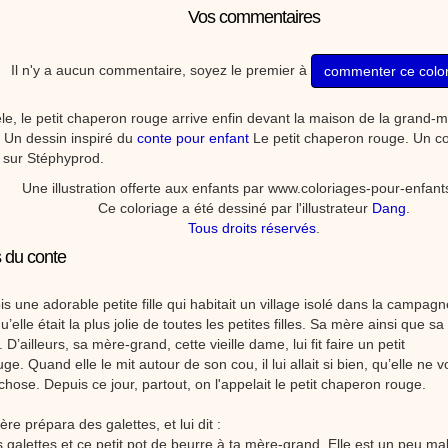
Vos commentaires
Il n'y a aucun commentaire, soyez le premier à
commenter ce colo
e, le petit chaperon rouge arrive enfin devant la maison de la grand-
. Un dessin inspiré du
conte pour enfant
Le petit chaperon rouge. Un co
 sur Stéphyprod.
Une illustration offerte aux enfants par www.coloriages-pour-enfan
Ce coloriage a été dessiné par l'illustrateur
Dang
.
Tous droits réservés
.
 du conte
fois une adorable petite fille qui habitait un village isolé dans la campag
 qu’elle était la plus jolie de toutes les petites filles. Sa mère ainsi que
. D’ailleurs, sa mère-grand, cette vieille dame, lui fit faire un petit
e. Quand elle le mit autour de son cou, il lui allait si bien, qu’elle ne v
chose. Depuis ce jour, partout, on l'appelait le petit chaperon rouge.
re prépara des galettes, et lui dit :
 galettes et ce petit pot de beurre à ta mère-grand. Elle est un peu mal