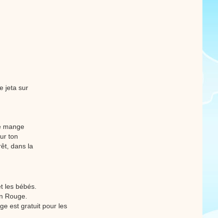
e jeta sur
ne mange
sur ton
êt, dans la
t les bébés.
on Rouge.
e est gratuit pour les