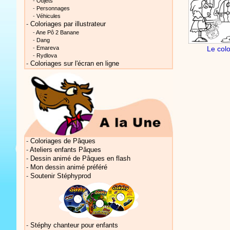
-
Objets
-
Personnages
-
Véhicules
-
Coloriages par illustrateur
Vidéos Sté
-
Ane Pô 2 Banane
-
Dang
Le col
-
Emareva
-
Rydlova
-
Coloriages sur l'écran en ligne
Vidéos Sté
-
Coloriages de Pâques
-
Ateliers enfants Pâques
-
Dessin animé de Pâques en flash
-
Mon dessin animé préféré
Vidéos Sté
-
Soutenir Stéphyprod
-
Stéphy chanteur pour enfants