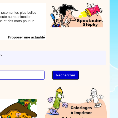
ns et des mots pour un
Proposer une actualité
rès le repas, voici une
sse à dents.
On y
nts. Tchique tchique, tchique
nson. Une animation de la
>
Proposer une vidéo
s astuces pour mieux
oir ! Si vous êtes parents,
t, c’est un rituel très
rreur bien entendu. Si vous
ideront à devenir un meilleur
Proposer une actualité
our les parents, les
s. Atelier de peinture et de