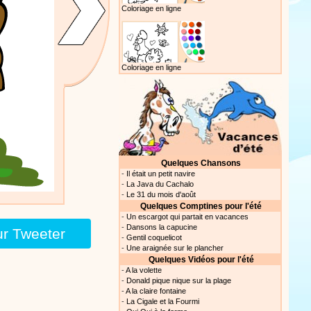
Coloriage en ligne
Coloriage en ligne
Quelques Chansons
-
Il était un petit navire
-
La Java du Cachalo
-
Le 31 du mois d'août
Quelques Comptines pour l'été
-
Un escargot qui partait en vacances
-
Dansons la capucine
ur Tweeter
-
Gentil coquelicot
-
Une araignée sur le plancher
Quelques Vidéos pour l'été
-
A la volette
-
Donald pique nique sur la plage
-
A la claire fontaine
-
La Cigale et la Fourmi