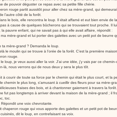
e de pouvoir déguster ce repas avec sa petite fille chérie.
peron rouge partit aussitôt pour aller chez sa mère-grand, qui demeura
de l’autre côté de la forêt.
ns le bois, elle rencontra le loup. Il était affamé et eut bien envie de 
a pas à cause de quelques bûcherons qui se trouvaient tout proche. Il 
 ; la pauvre enfant, qui ne savait pas à qui elle avait affaire, répondit :
ir ma mère-grand et lui porter des galettes avec un petit pot de beurr
te ta mère-grand ? Demanda le loup.
elà le moulin qui se trouve à l’orée de la forêt. C’est la première maison
peron rouge.
 le loup, je veux aussi aller la voir. J’ai une idée, j’y vais par ce chemin-ci
n-là, nous verrons qui de nous deux y sera le plus tôt.
t à courir de toute sa force par le chemin qui était le plus court, et la pet
 le chemin le plus long, s'amusant à cueillir des fleurs pour sa mère-gr
licieuses fraises des bois, et à chantonner gaiement à travers la forêt.
 ne fut pas longtemps à arriver devant la maison de la mère-grand ; il fr
oc, toc.
 ? Répondit une voix chevrotante.
etit chaperon rouge qui vous apporte des galettes et un petit pot de be
uisinés, dit le loup, en contrefaisant sa voix.