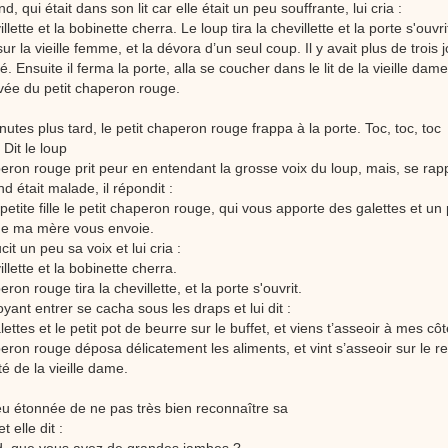
, qui était dans son lit car elle était un peu souffrante, lui cria :
illette et la bobinette cherra. Le loup tira la chevillette et la porte s'ouvrit
sur la vieille femme, et la dévora d’un seul coup. Il y avait plus de trois j
. Ensuite il ferma la porte, alla se coucher dans le lit de la vieille dame
rivée du petit chaperon rouge.
tes plus tard, le petit chaperon rouge frappa à la porte. Toc, toc, toc
 Dit le loup
peron rouge prit peur en entendant la grosse voix du loup, mais, se rap
 était malade, il répondit :
 petite fille le petit chaperon rouge, qui vous apporte des galettes et un 
ue ma mère vous envoie.
it un peu sa voix et lui cria :
illette et la bobinette cherra.
eron rouge tira la chevillette, et la porte s'ouvrit.
oyant entrer se cacha sous les draps et lui dit :
lettes et le petit pot de beurre sur le buffet, et viens t’asseoir à mes côt
peron rouge déposa délicatement les aliments, et vint s’asseoir sur le r
ôté de la vieille dame.
peu étonnée de ne pas très bien reconnaître sa
 elle dit :