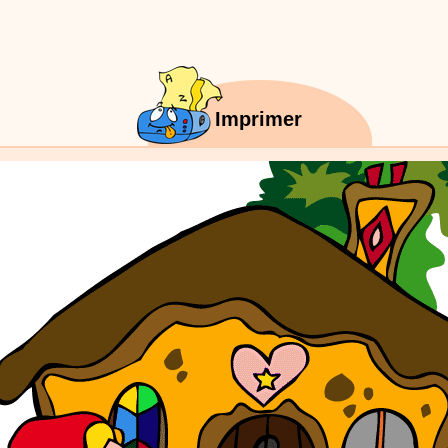
:
phyprod
chanson J'vais l'dire à Greta
Chansons
Chanson pour la planète
Imprimer
:
phyprod
Chansons de Noël, 21 minutes de dessins animés
Dessins animés traditionnels
Des chansons de Noël, des contes de Noël,
productions de Noël sans interruption de pub. un petit moment de tranquillité
parents !!! De la première note de musique au dernier coup de crayon, une 
stéphyprod.
:
Stéphyprod
Programmez un spectacle enfant de Stéphy
Spectacles
Pour votre école, pour votre centre de loisirs ou p
programmez un spectacle musical de Stéphy. Du conte musical
spectacles pour les enfants, ça déménage ! Parents, conseillez
vos écoles, vos centres de loisirs ou à votre mairie. Informez-l
du site www.stephyprod.com.