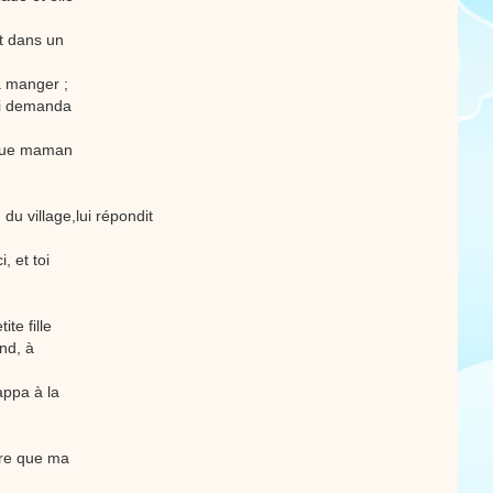
it dans un
la manger ;
lui demanda
e que maman
 du village,lui répondit
, et toi
ite fille
and, à
appa à la
urre que ma