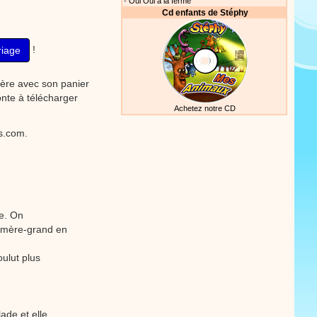
-
Oui Oui à la ferme
Cd enfants de Stéphy
!
riage
mère avec son panier
nte à télécharger
Achetez notre CD
ts.com.
ne. On
 sa mère-grand en
oulut plus
ade et elle