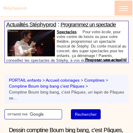
Stéphyprod
:
Actualités Stéphyprod
Programmez un spectacle
enfant de Stéphy
Spectacles
Pour votre école, pour
votre centre de loisirs ou pour votre
théâtre, programmez un spectacle
musical de Stéphy. Du conte musical au
concert, des super spectacles pour les
enfants, ça déménage ! Parents,
Proposer une actualité
conseillez les spectacles de Stéphy, à vos écoles, vos centres de
:
loisirs ou à votre mairie. Informez-les de la richesse de contenu du
Actualités Stéphyprod
Un conteur pour l’anniversaire
site www.stephyprod.com.
de votre enfant
Anniversaire pour enfants
Un
conteur vient chez vous pour raconter
PORTAIL enfants
>
Accueil coloriages
>
Comptines
>
les plus belles histoires à vos enfants,
Comptine Boum bing bang c'est Pâques
>
pour les fêtes d’anniversaires, ou pour
Comptine Boum bing bang, c'est Pâques, un lapin de Pâques
toute autre animation. Laissez-vous
emporter par la magie des contes, des
se...
Proposer une actualité
expressions et des mots pour un voyage dans l’imaginaire en
:
compagnie de Stéphy.
Vidéos Stéphyprod
Chanson La brosse à dents,
dessin animé musical
Dessins animés créations
Pour ne pas oublier de
se brosser les dents après le repas, voici une
animation pour les jeunes enfants de la célèbre
Dessin comptine Boum bing bang, c'est Pâques,
chanson de Stéphy, La Brosse à dents.
On y