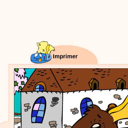
Proposer une vidéo
:
Vidéos Stéphyprod
Bâton de pluie - Tutoriel destiné
aux enfants
Loisirs créatifs
Le bâton de pluie est un
instrument de musique ! Une Animation vidéo, un
tutoriel réalisé par un animateur périscolaire et
extrascolaire pour fabriquer facilement cet objet qui
amusera les enfants.
Proposer une vidéo
:
Vidéos Stéphyprod
chanson Hippopotam-tam
Chansons enfants
Clip d'animation en Stop
Imprimer
Motion (image par image) qui raconte en chanson les
aventures d'un p'tit Hippopotame !
Proposer une vidéo
:
Vidéos Stéphyprod
chanson J'vais l'dire à Greta
Chansons
Chanson pour la planète
Proposer une vidéo
:
Vidéos Stéphyprod
Chansons de Noël, 21 minutes de