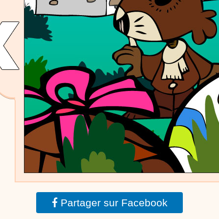
dessins animés
Dessins animés traditionnels
Des chansons de
Noël, des contes de Noël, profitez de 21 minutes de
productions de Noël sans interruption de pub. un petit
moment de tranquillité pour votre enfant ou pour les
parents !!! De la première note de musique au dernier
coup de crayon, une production 100/100 stéphyprod.
Proposer une vidéo
Partager sur Facebook