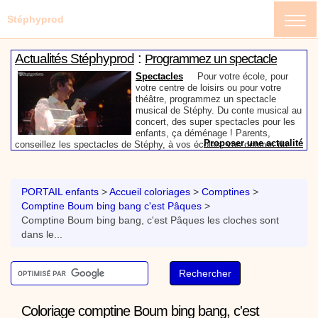
Stéphyprod
:
Actualités Stéphyprod
Programmez un spectacle
enfant de Stéphy
Spectacles
Pour votre école, pour
votre centre de loisirs ou pour votre
théâtre, programmez un spectacle
musical de Stéphy. Du conte musical au
concert, des super spectacles pour les
enfants, ça déménage ! Parents,
Proposer une actualité
conseillez les spectacles de Stéphy, à vos écoles, vos centres de
:
loisirs ou à votre mairie. Informez-les de la richesse de contenu du
Actualités Stéphyprod
Un conteur pour l’anniversaire
site www.stephyprod.com.
de votre enfant
Anniversaire pour enfants
Un
conteur vient chez vous pour raconter
PORTAIL enfants
>
Accueil coloriages
>
Comptines
>
les plus belles histoires à vos enfants,
Comptine Boum bing bang c'est Pâques
>
pour les fêtes d’anniversaires, ou pour
Comptine Boum bing bang, c'est Pâques les cloches sont
toute autre animation. Laissez-vous
emporter par la magie des contes, des
dans le...
Proposer une actualité
expressions et des mots pour un voyage dans l’imaginaire en
:
compagnie de Stéphy.
Vidéos Stéphyprod
Chanson La brosse à dents,
dessin animé musical
Dessins animés créations
Pour ne pas oublier de
se brosser les dents après le repas, voici une
animation pour les jeunes enfants de la célèbre
Coloriage comptine Boum bing bang, c'est
chanson de Stéphy, La Brosse à dents.
On y