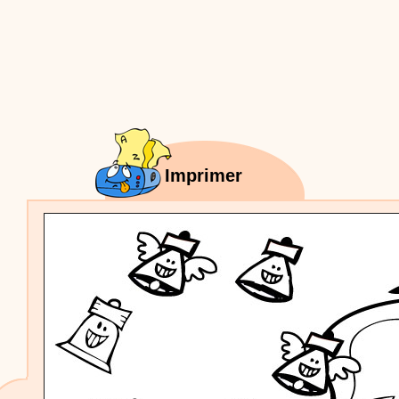
Proposer une vidéo
:
Vidéos Stéphyprod
Bâton de pluie - Tutoriel destiné
aux enfants
Loisirs créatifs
Le bâton de pluie est un
instrument de musique ! Une Animation vidéo, un
tutoriel réalisé par un animateur périscolaire et
extrascolaire pour fabriquer facilement cet objet qui
amusera les enfants.
Proposer une vidéo
:
Vidéos Stéphyprod
chanson Hippopotam-tam
Chansons enfants
Clip d'animation en Stop
Imprimer
Motion (image par image) qui raconte en chanson les
aventures d'un p'tit Hippopotame !
Proposer une vidéo
:
Vidéos Stéphyprod
chanson J'vais l'dire à Greta
Chansons
Chanson pour la planète
Proposer une vidéo
:
Vidéos Stéphyprod
Chansons de Noël, 21 minutes de