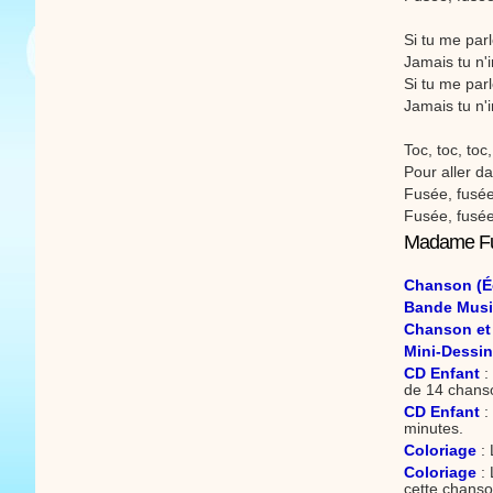
Si tu me pa
Jamais tu n'
Si tu me pa
Jamais tu n'
Toc, toc, toc
Pour aller da
Fusée, fusée
Fusée, fusée
Madame Fusé
Chanson (É
Bande Music
Chanson et
Mini-Dessin
CD Enfant
:
de 14 chans
CD Enfant
:
minutes.
Coloriage
: 
Coloriage
: 
cette chanso