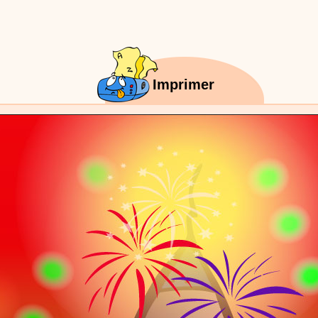
réalisé par un animateur périscolaire et extrascolaire pour fabriquer facileme
enfants.
:
phyprod
chanson Hippopotam-tam
Imprimer
Chansons enfants
Clip d'animation en Stop Motion (image par image) qui
aventures d'un p'tit Hippopotame !
:
phyprod
chanson J'vais l'dire à Greta
Chansons
Chanson pour la planète
:
phyprod
Chansons de Noël, 21 minutes de dessins animés
Dessins animés traditionnels
Des chansons de Noël, des contes de Noël,
productions de Noël sans interruption de pub. un petit moment de tranquillité
parents !!! De la première note de musique au dernier coup de crayon, une 