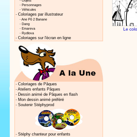
-
Objets
-
Personnages
-
Véhicules
-
Coloriages par illustrateur
-
Ane Pô 2 Banane
-
Dang
Le col
-
Emareva
-
Rydlova
-
Coloriages sur l'écran en ligne
Vidéos Sté
Vidéos Sté
-
Coloriages de Pâques
-
Ateliers enfants Pâques
-
Dessin animé de Pâques en flash
-
Mon dessin animé préféré
-
Soutenir Stéphyprod
Vidéos Sté
-
Stéphy chanteur pour enfants