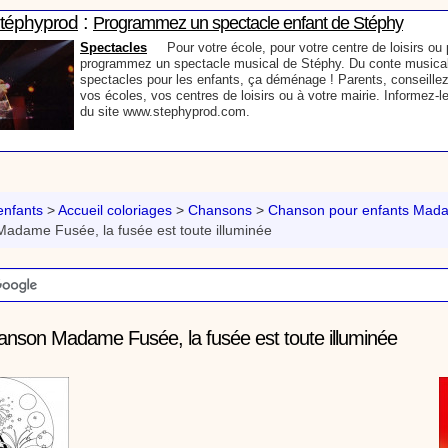
:
Stéphyprod
Programmez un spectacle enfant de Stéphy
Spectacles
Pour votre école, pour votre centre de loisirs ou p
programmez un spectacle musical de Stéphy. Du conte musical
spectacles pour les enfants, ça déménage ! Parents, conseillez
vos écoles, vos centres de loisirs ou à votre mairie. Informez-l
du site www.stephyprod.com.
:
Stéphyprod
Un conteur pour l’anniversaire de votre enfant
Anniversaire pour enfants
Un conteur vient chez vous pour r
histoires à vos enfants, pour les fêtes d’anniversaires, ou pour 
nfants
>
Accueil coloriages
>
Chansons
>
Chanson pour enfants Mad
Laissez-vous emporter par la magie des contes, des expressio
adame Fusée, la fusée est toute illuminée
voyage dans l’imaginaire en compagnie de Stéphy.
:
phyprod
Chanson La brosse à dents, dessin animé musical
Dessins animés créations
Pour ne pas oublier de se brosser les dents ap
anson Madame Fusée, la fusée est toute illuminée
animation pour les jeunes enfants de la célèbre chanson de Stéphy, La Bro
retrouve, l'eau, le robinet, le lavabo, le dentifrice et bien sûr, la brosse à de
chante la brosse. De la musique en image pour apprendre facilement la cha
chanson pour enfants La Brosse à dents
:
Stéphyprod
Comment raconter des histoires aux enfants