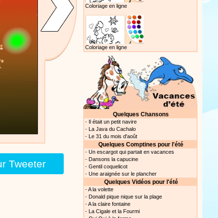
Coloriage en ligne
Proposer une vidéo
Coloriage en ligne
Quelques Chansons
-
Il était un petit navire
-
La Java du Cachalo
-
Le 31 du mois d'août
Quelques Comptines pour l'été
-
Un escargot qui partait en vacances
-
Dansons la capucine
ur Tweeter
-
Gentil coquelicot
-
Une araignée sur le plancher
Quelques Vidéos pour l'été
-
A la volette
-
Donald pique nique sur la plage
-
A la claire fontaine
-
La Cigale et la Fourmi