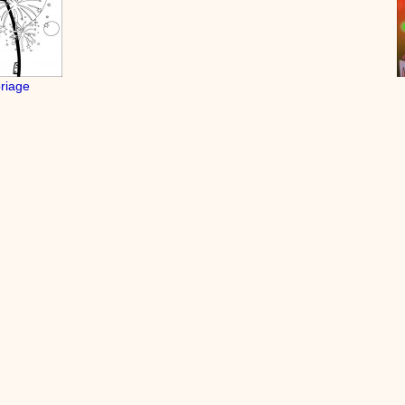
Contes
Stéphy, conteur vous donne quelques trucs, quelque
raconter des histoires aux enfants. N’oubliez pas l’histoire du s
vous devez chaque soir raconter une petite histoire à votre enfan
important favorable à un bon sommeil, évitez les histoires d’ho
êtes bibliothécaire ou enseignant, ces conseils précieux vous a
oriage
conteur devant vos groupes d’enfants.
:
phyprod
Mon prénom en graffiti - Tutoriel destiné aux enfants
Loisirs créatifs
Comment écrire mon prénom en graffiti. Un tutoriel vidéo p
enseignants et les enfants. Animation d'une activité manuelle pour les enfant
graphisme.
:
phyprod
Cœur en papier - Tutoriel destiné aux enfants
Loisirs créatifs
Comment faire une carte pop-up pour la fête des mères t
outils de ta trousse. Animation vidéo d'une activité manuelle pour les enfant
découpage et collage.
:
phyprod
Bâton de pluie - Tutoriel destiné aux enfants
Loisirs créatifs
Le bâton de pluie est un instrument de musique ! Une Anim