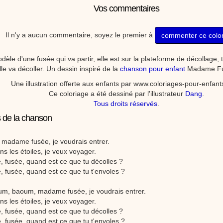
Vos commentaires
Il n'y a aucun commentaire, soyez le premier à
commenter ce colo
èle d'une fusée qui va partir, elle est sur la plateforme de décollage, 
lle va décoller. Un dessin inspiré de la
chanson pour enfant
Madame Fu
Une illustration offerte aux enfants par www.coloriages-pour-enfan
Ce coloriage a été dessiné par l'illustrateur
Dang
.
Tous droits réservés
.
s de la chanson
c, madame fusée, je voudrais entrer.
ns les étoiles, je veux voyager.
, fusée, quand est ce que tu décolles ?
, fusée, quand est ce que tu t'envoles ?
m, baoum, madame fusée, je voudrais entrer.
ns les étoiles, je veux voyager.
, fusée, quand est ce que tu décolles ?
, fusée, quand est ce que tu t'envoles ?