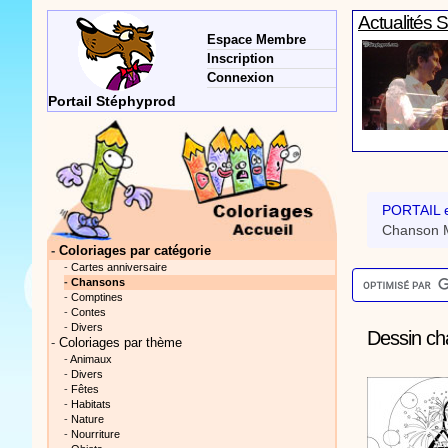
Actualités 
Espace Membre
Inscription
Connexion
Portail Stéphyprod
Actualités 
PORTAIL e
Chanson M
-
Coloriages par catégorie
-
Cartes anniversaire
-
Chansons
-
Comptines
Vidéos Sté
-
Contes
-
Divers
Dessin ch
-
Coloriages par thème
-
Animaux
-
Divers
-
Fêtes
-
Habitats
-
Nature
-
Nourriture
Actualités 