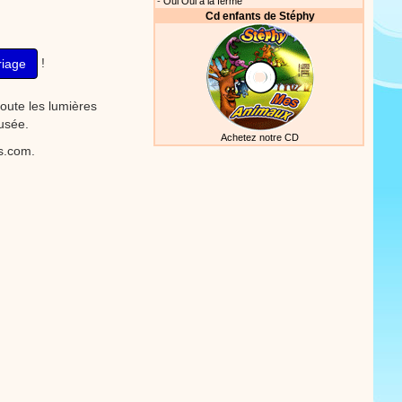
-
Oui Oui à la ferme
Cd enfants de Stéphy
!
riage
toute les lumières
sée.
Achetez notre CD
ts.com.