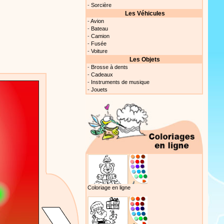
nt cet objet qui amusera les
-
Sorcière
Les Véhicules
-
Avion
-
Bateau
-
Camion
Proposer une vidéo
-
Fusée
-
Voiture
Les Objets
 raconte en chanson les
-
Brosse à dents
-
Cadeaux
-
Instruments de musique
-
Jouets
Proposer une vidéo
Proposer une vidéo
Coloriage en ligne
 profitez de 21 minutes de
 pour votre enfant ou pour les
production 100/100