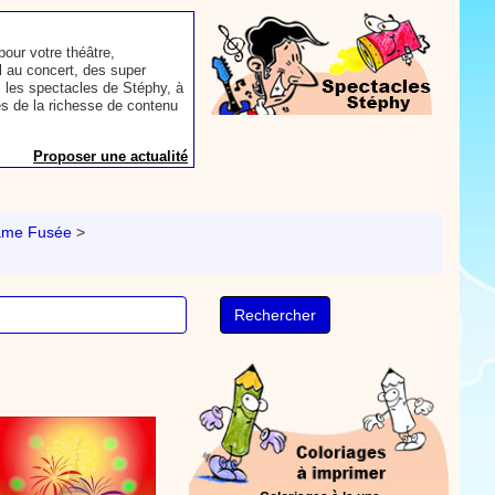
our votre théâtre,
 au concert, des super
 les spectacles de Stéphy, à
es de la richesse de contenu
Proposer une actualité
aconter les plus belles
toute autre animation.
ame Fusée
>
ns et des mots pour un
Proposer une actualité
rès le repas, voici une
sse à dents.
On y
nts. Tchique tchique, tchique
nson. Une animation de la
Proposer une vidéo