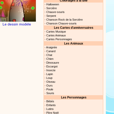
Coloriages à la une
-
Halloween
s astuces pour mieux
-
Sorcière
oir ! Si vous êtes parents,
-
Chauve-souris
t, c’est un rituel très
-
Serpent
rreur bien entendu. Si vous
-
Chanson Rock de la Sorcière
ideront à devenir un meilleur
-
Chanson Chauve-souris
Le dessin modèle
Les Cartes d'anniversaires
Proposer une actualité
-
Cartes Musique
-
Cartes Animaux
-
Cartes Personnages
our les parents, les
Les Animaux
s. Atelier de peinture et de
-
Araignée
-
Canard
-
Chat
-
Chien
-
Dinosaure
Proposer une vidéo
-
Escargot
-
Insecte
-
Lapin
rès simplement avec les
-
Loup
s. Activité manuelle, dessins,
-
Oiseau
-
Ours
-
Poule
-
Souris
Les Personnages
Proposer une vidéo
-
Bébés
-
Enfants
-
Lutins
ation vidéo, un tutoriel
-
Père Noël