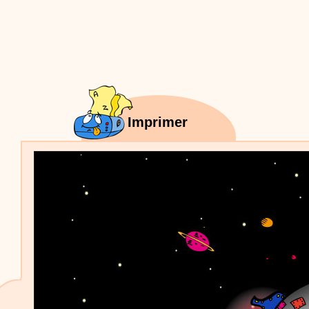
Proposer une vidéo
:
Vidéos Stéphyprod
Bâton de pluie - Tutoriel destiné
aux enfants
Loisirs créatifs
Le bâton de pluie est un
instrument de musique ! Une Animation vidéo, un
tutoriel réalisé par un animateur périscolaire et
extrascolaire pour fabriquer facilement cet objet qui
amusera les enfants.
Proposer une vidéo
:
Vidéos Stéphyprod
chanson Hippopotam-tam
Imprimer
Chansons enfants
Clip d'animation en Stop
Motion (image par image) qui raconte en chanson les
aventures d'un p'tit Hippopotame !
Proposer une vidéo
:
Vidéos Stéphyprod
chanson J'vais l'dire à Greta
Chansons
Chanson pour la planète
Proposer une vidéo
:
Vidéos Stéphyprod
Chansons de Noël, 21 minutes de