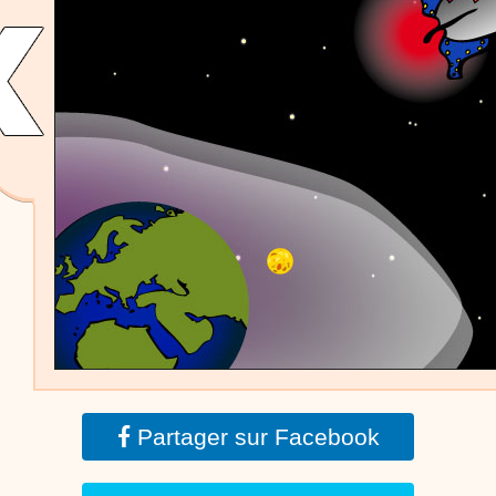
dessins animés
Dessins animés traditionnels
Des chansons de
Noël, des contes de Noël, profitez de 21 minutes de
productions de Noël sans interruption de pub. un petit
moment de tranquillité pour votre enfant ou pour les
parents !!! De la première note de musique au dernier
coup de crayon, une production 100/100 stéphyprod.
Proposer une vidéo
Partager sur Facebook