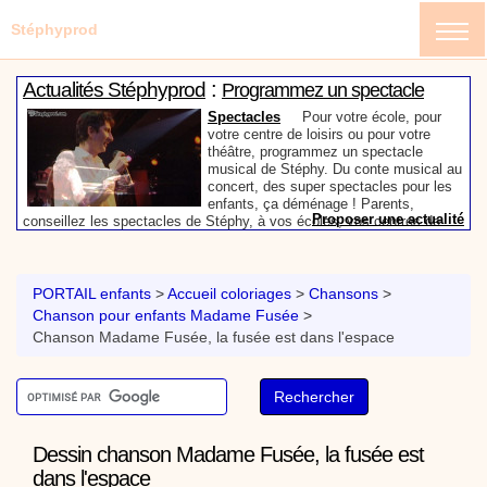
Stéphyprod
:
Actualités Stéphyprod
Programmez un spectacle
enfant de Stéphy
Spectacles
Pour votre école, pour
votre centre de loisirs ou pour votre
théâtre, programmez un spectacle
musical de Stéphy. Du conte musical au
concert, des super spectacles pour les
enfants, ça déménage ! Parents,
Proposer une actualité
conseillez les spectacles de Stéphy, à vos écoles, vos centres de
:
loisirs ou à votre mairie. Informez-les de la richesse de contenu du
Actualités Stéphyprod
Un conteur pour l’anniversaire
site www.stephyprod.com.
de votre enfant
Anniversaire pour enfants
Un
conteur vient chez vous pour raconter
PORTAIL enfants
>
Accueil coloriages
>
Chansons
>
les plus belles histoires à vos enfants,
Chanson pour enfants Madame Fusée
>
pour les fêtes d’anniversaires, ou pour
Chanson Madame Fusée, la fusée est dans l'espace
toute autre animation. Laissez-vous
emporter par la magie des contes, des
Proposer une actualité
expressions et des mots pour un voyage dans l’imaginaire en
:
compagnie de Stéphy.
Vidéos Stéphyprod
Chanson La brosse à dents,
dessin animé musical
Dessins animés créations
Pour ne pas oublier de
se brosser les dents après le repas, voici une
Dessin chanson Madame Fusée, la fusée est
animation pour les jeunes enfants de la célèbre
chanson de Stéphy, La Brosse à dents.
On y
dans l'espace