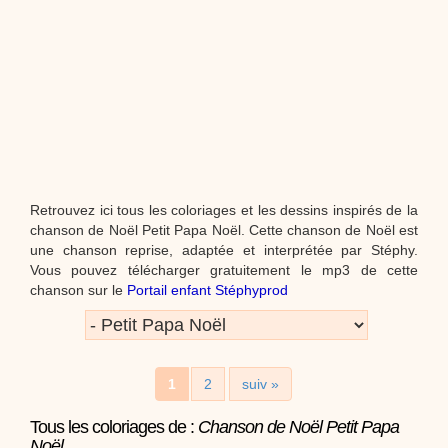
Proposer une vidéo
:
Vidéos Stéphyprod
chanson Hippopotam-tam
Chansons enfants
Clip d'animation en Stop
Motion (image par image) qui raconte en chanson les
aventures d'un p'tit Hippopotame !
Proposer une vidéo
:
Vidéos Stéphyprod
chanson J'vais l'dire à Greta
Chansons
Chanson pour la planète
Retrouvez ici tous les coloriages et les dessins inspirés de la
chanson de Noël Petit Papa Noël. Cette chanson de Noël est
une chanson reprise, adaptée et interprétée par Stéphy.
Vous pouvez télécharger gratuitement le mp3 de cette
chanson sur le
Portail enfant Stéphyprod
Proposer une vidéo
:
Vidéos Stéphyprod
Chansons de Noël, 21 minutes de
dessins animés
Dessins animés traditionnels
Des chansons de
Noël, des contes de Noël, profitez de 21 minutes de
productions de Noël sans interruption de pub. un petit
1
2
suiv »
moment de tranquillité pour votre enfant ou pour les
parents !!! De la première note de musique au dernier
coup de crayon, une production 100/100 stéphyprod.
Tous les coloriages de :
Chanson de Noël Petit Papa
Proposer une vidéo
Noël