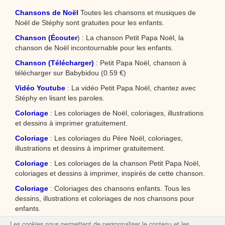
Chansons de Noël
Toutes les chansons et musiques de
Noël de Stéphy sont gratuites pour les enfants.
Chanson (Écouter
) : La chanson Petit Papa Noël, la
chanson de Noël incontournable pour les enfants.
Chanson (Télécharger)
: Petit Papa Noël, chanson à
télécharger sur Babybidou (0.59 €)
Vidéo Youtube
: La vidéo Petit Papa Noël, chantez avec
Stéphy en lisant les paroles.
Coloriage
: Les coloriages de Noël, coloriages, illustrations
et dessins à imprimer gratuitement.
Coloriage
: Les coloriages du Père Noël, coloriages,
illustrations et dessins à imprimer gratuitement.
Coloriage
: Les coloriages de la chanson Petit Papa Noël,
coloriages et dessins à imprimer, inspirés de cette chanson.
Coloriage
: Coloriages des chansons enfants. Tous les
dessins, illustrations et coloriages de nos chansons pour
enfants.
Les cookies nous permettent de personnaliser le contenu et les
Spectacle enfant
: La chanson Petit Papa Noël peut être