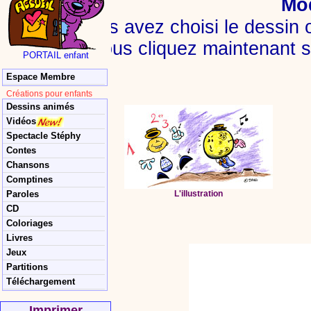
Mo
1) Vous avez choisi le dessin ou
2) Vous cliquez maintenant 
PORTAIL enfant
Espace Membre
Créations pour enfants
Dessins animés
Vidéos
Spectacle Stéphy
Contes
Chansons
Comptines
Paroles
L'illustration
CD
Coloriages
Livres
Jeux
Partitions
Téléchargement
Imprimer