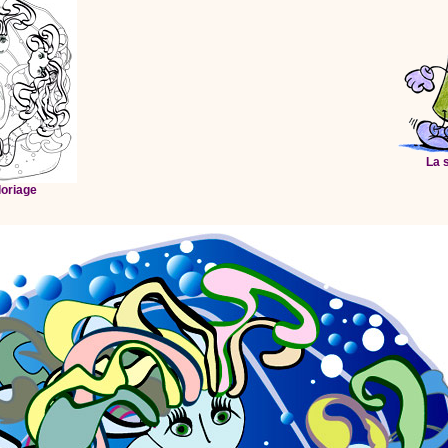
La 
loriage