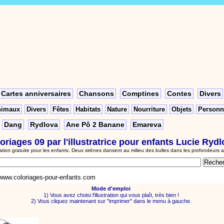
Cartes anniversaires
Chansons
Comptines
Contes
Divers
nimaux
Divers
Fêtes
Habitats
Nature
Nourriture
Objets
Personn
Dang
Rydlova
Ane Pô 2 Banane
Emareva
oriages 09 par
l'illustratrice pour enfants Lucie Ryd
ration gratuite pour les enfants. Deux sirènes dansent au milieu des bulles dans les profondeurs 
www.coloriages-pour-enfants.com
Mode d'emploi
1) Vous avez choisi l'illustration qui vous plaît, très bien !
2) Vous cliquez maintenant sur "imprimer" dans le menu à gauche.