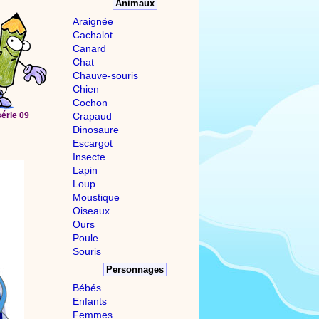
Animaux
Araignée
Cachalot
Canard
Chat
Chauve-souris
Chien
Cochon
série 09
Crapaud
Dinosaure
Escargot
Insecte
Lapin
Loup
Moustique
Oiseaux
Ours
Poule
Souris
Personnages
Bébés
Enfants
Femmes