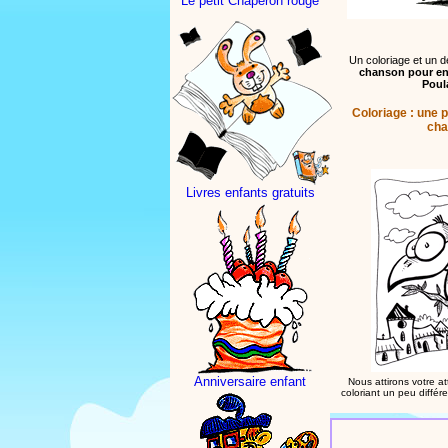
Le petit Chaperon rouge
Un coloriage et un de
chanson pour en
Poula
Coloriage : une p
cha
Livres enfants gratuits
Anniversaire enfant
Nous attirons votre at
coloriant un peu différ