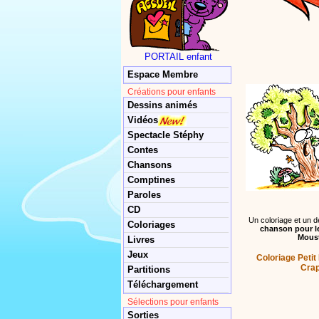
PORTAIL enfant
Espace Membre
Créations pour enfants
Dessins animés
Vidéos
Spectacle Stéphy
Contes
Chansons
Comptines
Paroles
CD
Un coloriage et un de
Coloriages
chanson pour le
Mous
Livres
Jeux
Coloriage Petit
Cra
Partitions
Téléchargement
Sélections pour enfants
Sorties