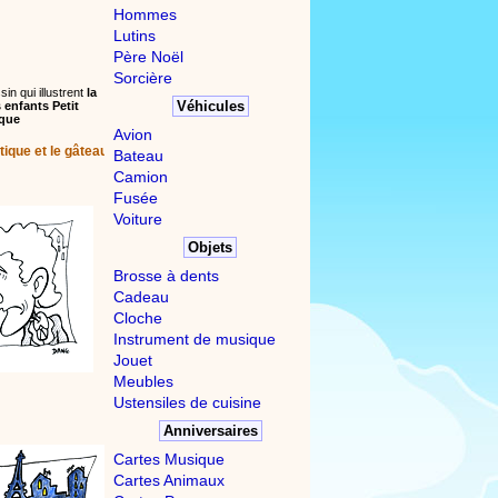
Hommes
Lutins
Père Noël
Sorcière
in qui illustrent
la
Véhicules
 enfants Petit
que
Avion
tique et le gâteau
Bateau
Camion
Fusée
Voiture
Objets
Brosse à dents
Cadeau
Cloche
Instrument de musique
Jouet
Meubles
Ustensiles de cuisine
Anniversaires
Cartes Musique
Cartes Animaux