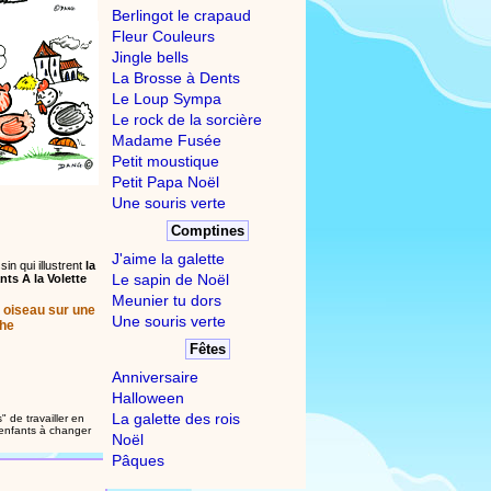
Berlingot le crapaud
Fleur Couleurs
Jingle bells
La Brosse à Dents
Le Loup Sympa
Le rock de la sorcière
Madame Fusée
Petit moustique
Petit Papa Noël
Une souris verte
Comptines
J'aime la galette
in qui illustrent
la
Le sapin de Noël
ts A la Volette
Meunier tu dors
t oiseau sur une
Une souris verte
he
Fêtes
Anniversaire
Halloween
La galette des rois
" de travailler en
s enfants à changer
Noël
Pâques