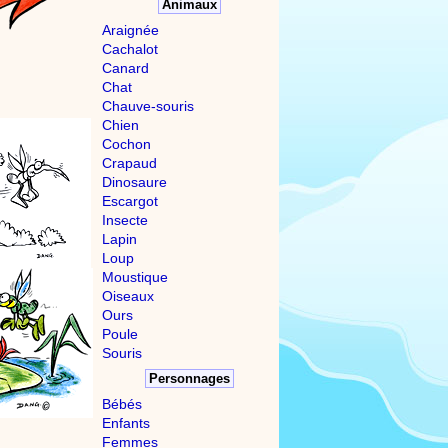
Animaux
Araignée
Cachalot
Canard
Chat
Chauve-souris
Chien
Cochon
Crapaud
Dinosaure
Escargot
Insecte
Lapin
Loup
Moustique
Oiseaux
Ours
Poule
Souris
Personnages
Bébés
Enfants
Femmes