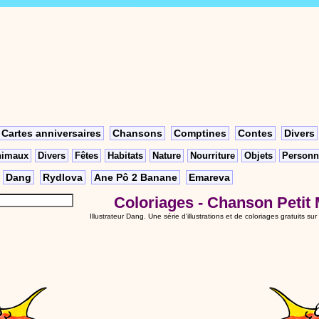
Cartes anniversaires
Chansons
Comptines
Contes
Divers
nimaux
Divers
Fêtes
Habitats
Nature
Nourriture
Objets
Personn
Dang
Rydlova
Ane Pô 2 Banane
Emareva
Coloriages - Chanson Petit 
Illustrateur Dang
. Une série d'illustrations et de coloriages gratuits su