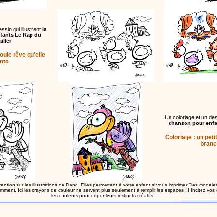
ssin qui illustrent
la
fants Le Rap du
iller
oule rêve qu'elle
nte
Un coloriage et un dess
chanson pour enfan
Coloriage : un peti
branc
tention sur les illustrations de Dang. Elles permettent à votre enfant si vous imprimez "les modéles
emment. Ici les crayons de couleur ne servent plus seulement à remplir les espaces !!! Incitez vo
les couleurs pour doper leurs instincts créatifs.