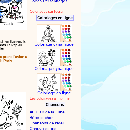
Cartes Personnages
Coloriages sur l'écran
Coloriages en ligne
in qui illustrent
la
Coloriage dynamique
ants Le Rap du
ler
e prend l'avion à
de Paris
Coloriage dynamique
Coloriage en ligne
Les coloriages à imprimer
Chansons
Au Clair de la Lune
Bébé cochon
Chansons de Noël
Chauve-souris