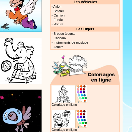
Les Véhicules
-
Avion
-
Bateau
-
Camion
-
Fusée
-
Voiture
Proposer une vidéo
Les Objets
-
Brosse à dents
-
Cadeaux
-
Instruments de musique
-
Jouets
Proposer une vidéo
 profitez de 21 minutes de
 pour votre enfant ou pour les
production 100/100
Coloriage en ligne
Proposer une vidéo
Coloriage en ligne