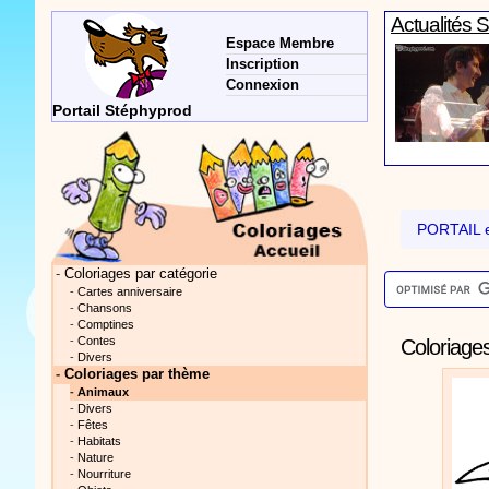
Actualités 
Espace Membre
Inscription
Connexion
Portail Stéphyprod
Vidéos Sté
PORTAIL e
-
Coloriages par catégorie
-
Cartes anniversaire
-
Chansons
-
Comptines
Actualités 
-
Contes
Coloriages
-
Divers
-
Coloriages par thème
-
Animaux
-
Divers
-
Fêtes
-
Habitats
-
Nature
-
Nourriture
Vidéos Sté