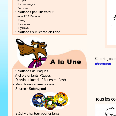
-
Objets
-
Personnages
-
Véhicules
-
Coloriages par illustrateur
-
Ane Pô 2 Banane
-
Dang
-
Emareva
-
Rydlova
-
Coloriages sur l'écran en ligne
Vidéos Sté
Coloriages 
chansons
.
Vidéos Sté
-
Coloriages de Pâques
-
Ateliers enfants Pâques
-
Dessin animé de Pâques en flash
-
Mon dessin animé préféré
-
Soutenir Stéphyprod
Tous les co
Vidéos Sté
-
Stéphy chanteur pour enfants