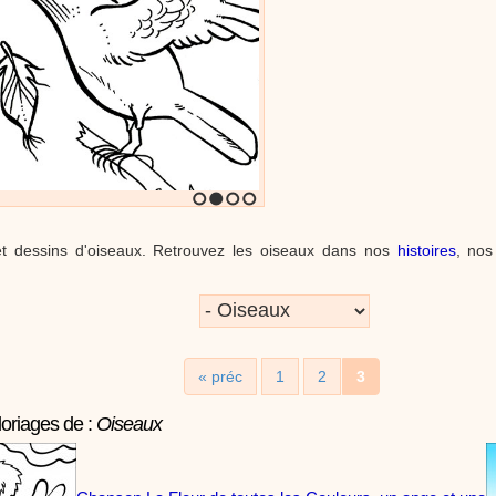
Loisirs créatifs
Comment écrire mon prénom en graffiti. Un tutoriel vidéo p
enseignants et les enfants. Animation d'une activité manuelle pour les enfant
graphisme.
:
phyprod
Cœur en papier - Tutoriel destiné aux enfants
Loisirs créatifs
Comment faire une carte pop-up pour la fête des mères t
outils de ta trousse. Animation vidéo d'une activité manuelle pour les enfant
découpage et collage.
1
2
3
4
et dessins d'oiseaux. Retrouvez les oiseaux dans nos
histoires
, no
:
phyprod
Bâton de pluie - Tutoriel destiné aux enfants
Loisirs créatifs
Le bâton de pluie est un instrument de musique ! Une Anim
réalisé par un animateur périscolaire et extrascolaire pour fabriquer facileme
enfants.
« préc
1
2
3
loriages de :
Oiseaux
:
phyprod
chanson Hippopotam-tam
Chansons enfants
Clip d'animation en Stop Motion (image par image) qui