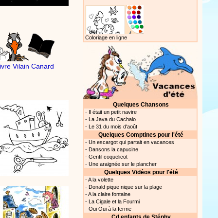
Coloriage en ligne
livre Vilain Canard
Quelques Chansons
-
Il était un petit navire
-
La Java du Cachalo
-
Le 31 du mois d'août
Quelques Comptines pour l'été
-
Un escargot qui partait en vacances
-
Dansons la capucine
-
Gentil coquelicot
-
Une araignée sur le plancher
Quelques Vidéos pour l'été
-
A la volette
-
Donald pique nique sur la plage
-
A la claire fontaine
-
La Cigale et la Fourmi
-
Oui Oui à la ferme
Cd enfants de Stéphy