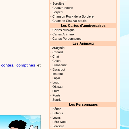
-
Sorcière
our les parents, les
-
Chauve-souris
s. Atelier de peinture et de
-
Serpent
-
Chanson Rock de la Sorcière
-
Chanson Chauve-souris
Les Cartes d'anniversaires
-
Cartes Musique
Proposer une vidéo
-
Cartes Animaux
-
Cartes Personnages
Les Animaux
rès simplement avec les
-
Araignée
s. Activité manuelle, dessins,
-
Canard
-
Chat
-
Chien
s
contes
,
comptines
et
-
Dinosaure
-
Escargot
Proposer une vidéo
-
Insecte
-
Lapin
-
Loup
ation vidéo, un tutoriel
-
Oiseau
nt cet objet qui amusera les
-
Ours
-
Poule
-
Souris
Les Personnages
-
Bébés
-
Enfants
Proposer une vidéo
-
Lutins
-
Père Noël
-
Sorcière
 raconte en chanson les