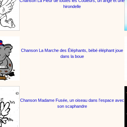
Chanson La Fleur de toutes les Couleurs, un ange et une
aventures d'un p'tit Hippopotame !
hirondelle
:
phyprod
chanson J'vais l'dire à Greta
Chansons
Chanson pour la planète
Chanson La Marche des Éléphants, bébé éléphant joue
dans la boue
:
phyprod
Chansons de Noël, 21 minutes de dessins animés
Dessins animés traditionnels
Des chansons de Noël, des contes de Noël,
productions de Noël sans interruption de pub. un petit moment de tranquillité
parents !!! De la première note de musique au dernier coup de crayon, une 
stéphyprod.
Chanson Madame Fusée, un oiseau dans l'espace avec
son scaphandre