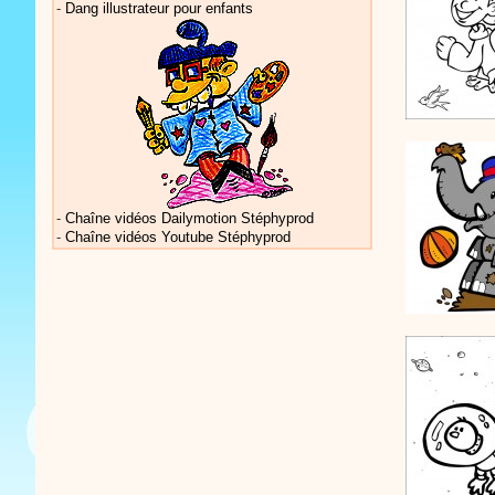
-
Dang illustrateur pour enfants
Vidéos Sté
-
Chaîne vidéos Dailymotion Stéphyprod
-
Chaîne vidéos Youtube Stéphyprod
Vidéos Sté