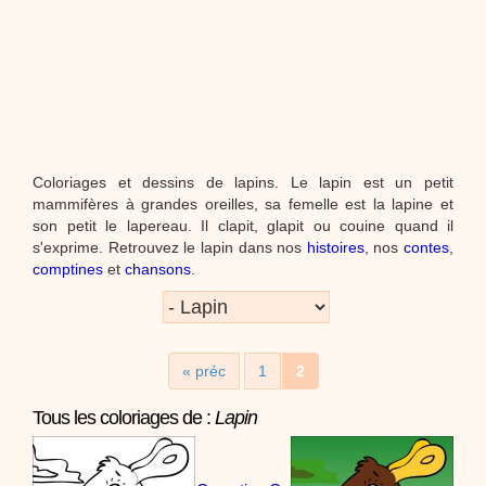
instrument de musique ! Une Animation vidéo, un
tutoriel réalisé par un animateur périscolaire et
extrascolaire pour fabriquer facilement cet objet qui
amusera les enfants.
Proposer une vidéo
:
Vidéos Stéphyprod
chanson Hippopotam-tam
Chansons enfants
Clip d'animation en Stop
Motion (image par image) qui raconte en chanson les
Coloriages et dessins de lapins. Le lapin est un petit
aventures d'un p'tit Hippopotame !
mammifères à grandes oreilles, sa femelle est la lapine et
son petit le lapereau. Il clapit, glapit ou couine quand il
s'exprime. Retrouvez le lapin dans nos
histoires
, nos
contes
,
Proposer une vidéo
comptines
et
chansons
.
:
Vidéos Stéphyprod
chanson J'vais l'dire à Greta
Chansons
Chanson pour la planète
« préc
1
2
Proposer une vidéo
Tous les coloriages de :
Lapin
:
Vidéos Stéphyprod
Chansons de Noël, 21 minutes de
dessins animés
Dessins animés traditionnels
Des chansons de
Noël, des contes de Noël, profitez de 21 minutes de